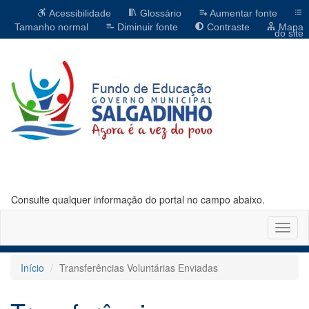
Acessibilidade
Glossário
Aumentar fonte
Tamanho normal
Diminuir fonte
Contraste
Mapa
do site
Consulte qualquer informação do portal no campo abaixo.
Altern
naveg
Início
Transferências Voluntárias Enviadas