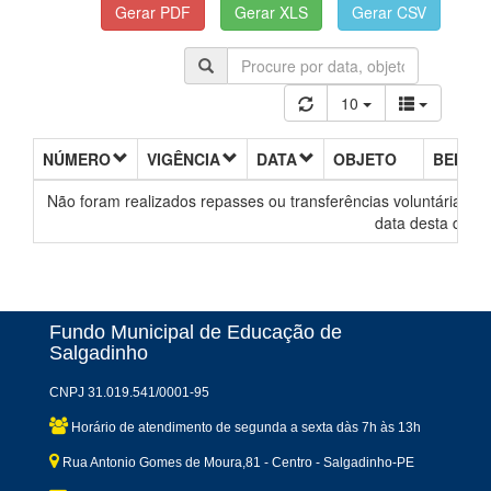
10
NÚMERO
VIGÊNCIA
DATA
OBJETO
BENEFI
Não foram realizados repasses ou transferências voluntárias de
data desta decl
Fundo Municipal de Educação de
Salgadinho
CNPJ 31.019.541/0001-95
Horário de atendimento de segunda a sexta dàs 7h às 13h
Rua Antonio Gomes de Moura,81 - Centro - Salgadinho-PE