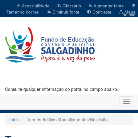
Acessibilidade
Glossário
Aumentar fonte
Tamanho normal
Diminuir fonte
Contraste
Mapa
do site
Consulte qualquer informação do portal no campo abaixo.
Altern
naveg
Início
Termos Aditivos/Apostilamentos/Rescisão