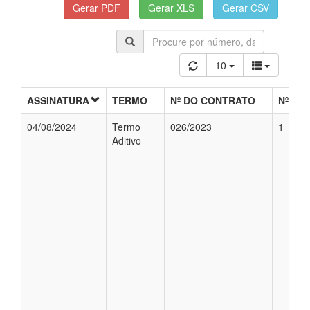
10
ASSINATURA
TERMO
Nº DO CONTRATO
Nº DO
04/08/2024
Termo
026/2023
1
Aditivo