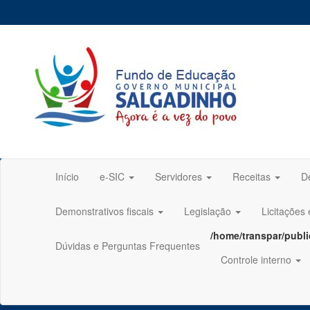
Início
e-SIC
Servidores
Receitas
D
Demonstrativos fiscais
Legislação
Licitações
/home/transpar/publ
Dúvidas e Perguntas Frequentes
Controle interno