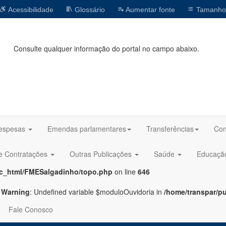
Acessibilidade
Glossário
Aumentar fonte
Tamanho
Consulte qualquer informação do portal no campo abaixo.
espesas
Emendas parlamentares
Transferências
Con
 e Contratações
Outras Publicações
Saúde
Educaç
ic_html/FMESalgadinho/topo.php
on line
646
Warning
: Undefined variable $moduloOuvidoria in
/home/transpar/p
Fale Conosco