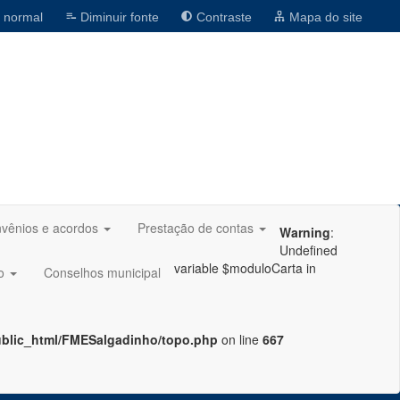
 normal
Diminuir fonte
Contraste
Mapa do site
vênios e acordos
Prestação de contas
Warning
:
Undefined
variable $moduloCarta in
ão
Conselhos municipal
ublic_html/FMESalgadinho/topo.php
on line
667