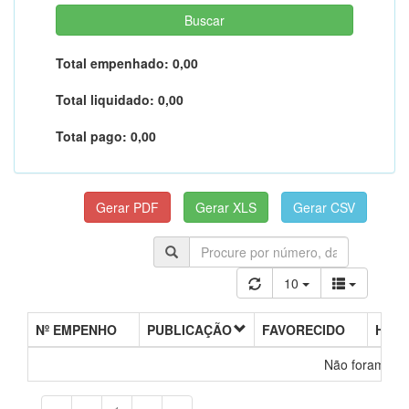
Total empenhado:
0,00
Total liquidado:
0,00
Total pago:
0,00
10
Nº EMPENHO
PUBLICAÇÃO
FAVORECIDO
HIST
Não foram enc