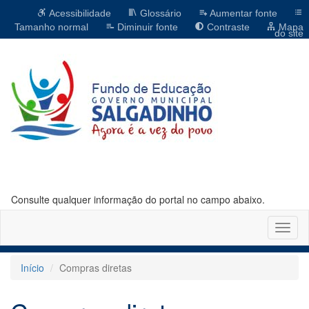
Acessibilidade
Glossário
Aumentar fonte
Tamanho normal
Diminuir fonte
Contraste
Mapa
do site
Consulte qualquer informação do portal no campo abaixo.
Altern
naveg
Início
Compras diretas