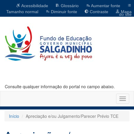
Acessibilidade
Glossário
Aumentar fonte
Tamanho normal
Diminuir fonte
Contraste
Mapa
do site
Consulte qualquer informação do portal no campo abaixo.
Altern
naveg
Início
Apreciação e/ou Julgamento/Parecer Prévio TCE