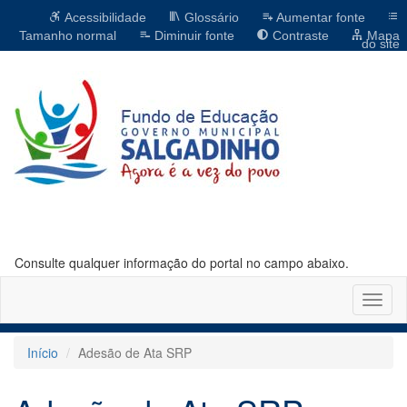
Acessibilidade
Glossário
Aumentar fonte
Tamanho normal
Diminuir fonte
Contraste
Mapa
do site
Consulte qualquer informação do portal no campo abaixo.
Altern
naveg
Início
Adesão de Ata SRP