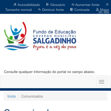
Acessibilidade
Glossário
Aumentar fonte
Tamanho normal
Diminuir fonte
Contraste
Mapa
do site
Consulte qualquer informação do portal no campo abaixo.
Altern
naveg
Início
Comunicados