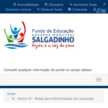
Acessibilidade
Glossário
Aumentar fonte
Tamanho normal
Diminuir fonte
Contraste
Mapa
do site
Consulte qualquer informação do portal no campo abaixo.
Altern
naveg
Início
IV - Anexo IV - Rotas georreferenciadas em execução