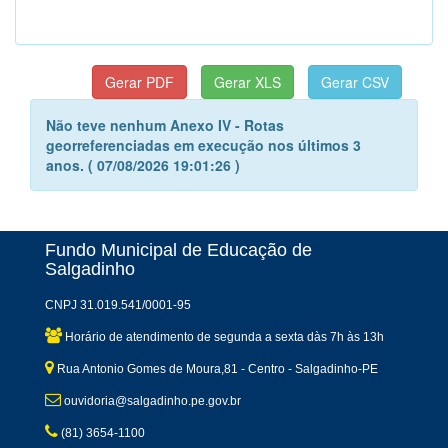
Não teve nenhum Anexo IV - Rotas
georreferenciadas em execução nos últimos 3
anos. ( 07/08/2026 19:01:26 )
Fundo Municipal de Educação de
Salgadinho
CNPJ 31.019.541/0001-95
Horário de atendimento de segunda a sexta dàs 7h às 13h
Rua Antonio Gomes de Moura,81 - Centro - Salgadinho-PE
ouvidoria@salgadinho.pe.gov.br
(81) 3654-1100