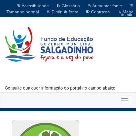
Acessibilidade
Glossário
Aumentar fonte
Tamanho normal
Diminuir fonte
Contraste
Mapa
do site
Consulte qualquer informação do portal no campo abaixo.
Altern
naveg